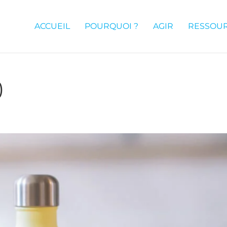
ACCUEIL
POURQUOI ?
AGIR
RESSOU
)