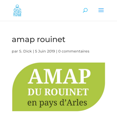
amap rouinet
par
S. Dick
|
5 Juin 2019
|
0 commentaires